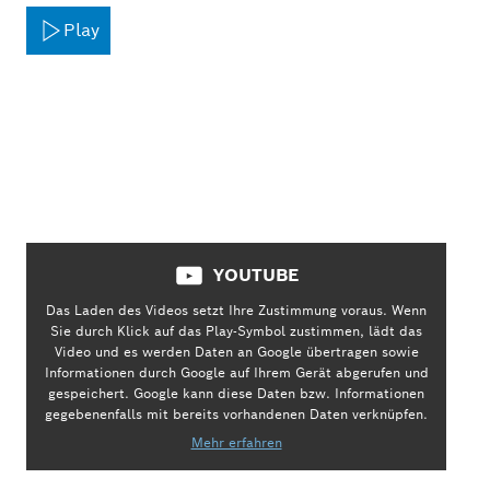
Play
YOUTUBE
Das Laden des Videos setzt Ihre Zustimmung voraus. Wenn
Sie durch Klick auf das Play-Symbol zustimmen, lädt das
Video und es werden Daten an Google übertragen sowie
Informationen durch Google auf Ihrem Gerät abgerufen und
gespeichert. Google kann diese Daten bzw. Informationen
gegebenenfalls mit bereits vorhandenen Daten verknüpfen.
Mehr erfahren