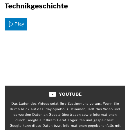
Technikgeschichte
Play
YOUTUBE
Das Laden des Videos setzt Ihre Zustimmung voraus. Wenn Sie
durch Klick auf das Play-Symbol zustimmen, lädt das Video und
es werden Daten an Google übertragen sowie Informationen
durch Google auf Ihrem Gerät abgerufen und gespeichert.
Google kann diese Daten bzw. Informationen gegebenenfalls mit