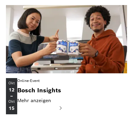
Online-Event
Okt
Bosch Insights
12
–
Mehr anzeigen
Okt
15