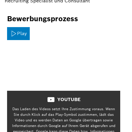
Recruiting Specialist und Consultant
Bewerbungsprozess
Play
YOUTUBE
Das Laden des Videos setzt Ihre Zustimmung voraus. Wenn
Sie durch Klick auf das Play-Symbol zustimmen, lädt das
Video und es werden Daten an Google übertragen sowie
Informationen durch Google auf Ihrem Gerät abgerufen und
gespeichert. Google kann diese Daten bzw. Informationen