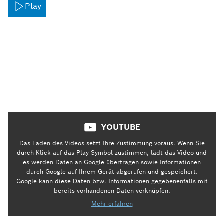
Play
YOUTUBE
Das Laden des Videos setzt Ihre Zustimmung voraus. Wenn Sie
durch Klick auf das Play-Symbol zustimmen, lädt das Video und
es werden Daten an Google übertragen sowie Informationen
durch Google auf Ihrem Gerät abgerufen und gespeichert.
Google kann diese Daten bzw. Informationen gegebenenfalls mit
bereits vorhandenen Daten verknüpfen.
Mehr erfahren