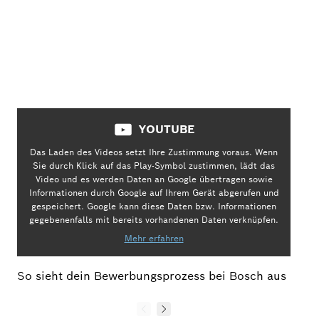
YOUTUBE
Das Laden des Videos setzt Ihre Zustimmung voraus. Wenn
Sie durch Klick auf das Play-Symbol zustimmen, lädt das
Video und es werden Daten an Google übertragen sowie
Informationen durch Google auf Ihrem Gerät abgerufen und
gespeichert. Google kann diese Daten bzw. Informationen
gegebenenfalls mit bereits vorhandenen Daten verknüpfen.
Mehr erfahren
So sieht dein Bewerbungsprozess bei Bosch aus