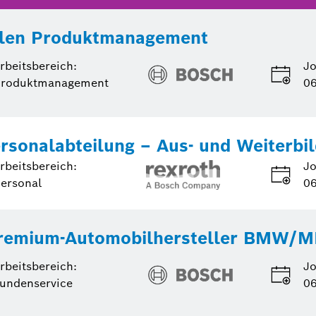
nalen Produktmanagement
rbeitsbereich:
Jo
Produktmanagement
06
ersonalabteilung – Aus- und Weiterbi
rbeitsbereich:
Jo
ersonal
06
Premium-Automobilhersteller BMW/MI
rbeitsbereich:
Jo
undenservice
06