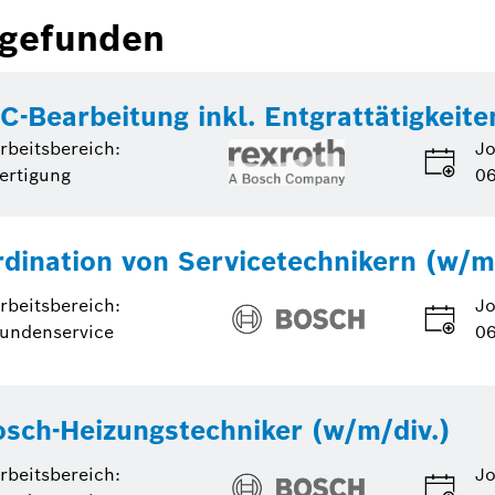
 gefunden
Bearbeitung inkl. Entgrattätigkeite
rbeitsbereich:
Jo
ertigung
06
rdination von Servicetechnikern (w/m
rbeitsbereich:
Jo
undenservice
06
sch-Heizungstechniker (w/m/div.)
rbeitsbereich:
Jo