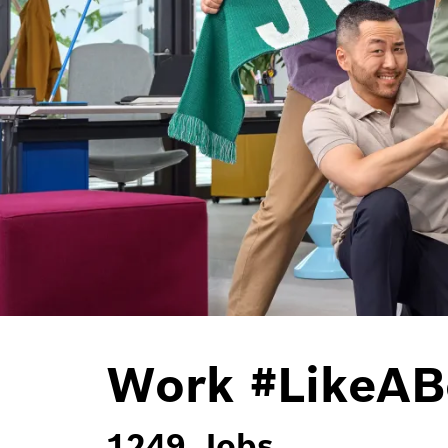
Work #LikeAB
Jobs filtern
1249
Jobs