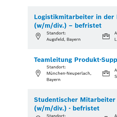
Logistikmitarbeiter in der
(w/m/div.) – befristet
Standort:
A
Augsfeld, Bayern
L
Teamleitung Produkt-Supp
Standort:
A
München-Neuperlach,
S
Bayern
Studentischer Mitarbeite
(w/m/div.) - befristet
Standort:
A