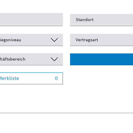
Standort
tiegsniveau
Vertragsart
häftsbereich
erkliste
0
(
0
gemerkte Jobs
)